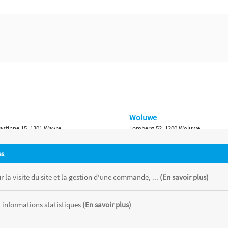
Woluwe
astinne 15, 1301 Wavre
Tomberg 52, 1200 Woluwe
Namur
es
 Bruxelles 315, 1410 Waterloo
Ch. de Marche 382, 5100 Namur
 la visite du site et la gestion d'une commande, ...
(En savoir plus)
 informations statistiques
(En savoir plus)