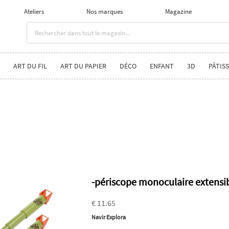
Ateliers
Nos marques
Magazine
ART DU FIL
ART DU PAPIER
DÉCO
ENFANT
3D
PÂTISS
-périscope monoculaire extensi
€ 11.65
Navir Explora