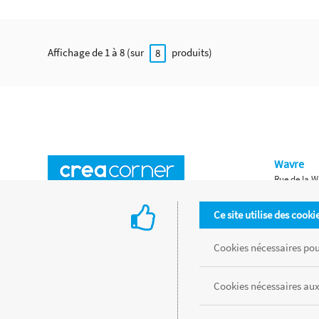
Affichage de 1 à 8 (sur
produits)
8
Wavre
Rue de la W
Horaires d'ouverture
Waterloo
Ce site utilise des cooki
Chaussée de
Accès aux magasins
Livraison
Cookies nécessaires pour
Retours d'articles
Une histoire de famille
Cookies nécessaires aux
Remises spéciales
Gestion des cookies