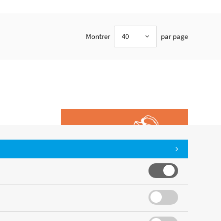
Montrer
40
par page