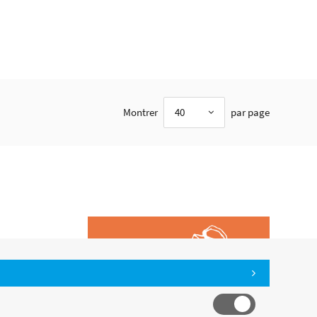
Montrer
40
par page