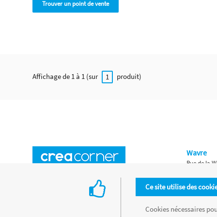
Trouver un point de vente
Affichage de 1 à 1 (sur
produit)
1
Wavre
Rue de la W
Horaires d'ouverture
Waterloo
Ce site utilise des cooki
Chaussée de
Accès aux magasins
Livraison
Cookies nécessaires pour
Retours d'articles