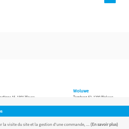
Woluwe
astinne 15, 1301 Wavre
Tomberg 52, 1200 Woluwe
Namur
es
 Bruxelles 315, 1410 Waterloo
Ch. de Marche 382, 5100 Namur
 la visite du site et la gestion d'une commande, ...
(En savoir plus)