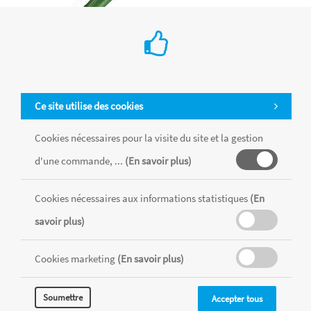
Feutres pinceaux pointes souples
Ce site utilise des cookies
Cookies nécessaires pour la visite du site et la gestion
PENTEL
d'une commande, ...
(En savoir plus)
Ces feutres pinceaux proposent une pointe souple unique,
résistante et de qualité avec une bague métal. Cette pointe
permet de réaliser un trait fin à épais selon la pression
Cookies nécessaires aux informations statistiques
(En
exercée. Idéal pour les croquis, dessins, esquisses,
savoir plus)
illustrations, mangas, calligrapies. L'encre est aquarellable.
Cookies marketing
(En savoir plus)
Voir la gamme
Soumettre
Accepter tous