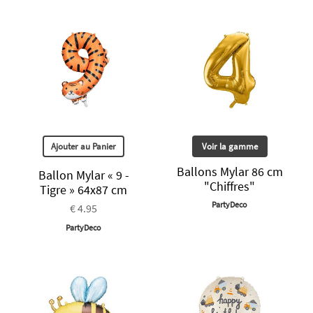
Ajouter au Panier
Voir la gamme
Ballons Mylar 86 cm
Ballon Mylar « 9 -
"Chiffres"
Tigre » 64x87 cm
PartyDeco
€ 4.95
PartyDeco