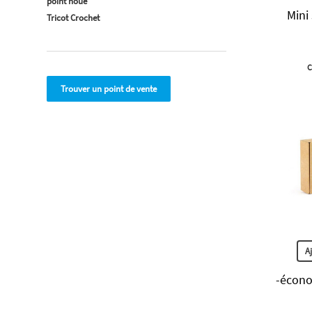
point noué
Mini
Tricot Crochet
C
Trouver un point de vente
A
-écono