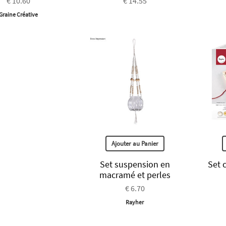
€ 10.60
€ 14.55
Graine Créative
Ajouter au Panier
Set suspension en
Set 
macramé et perles
€ 6.70
Rayher