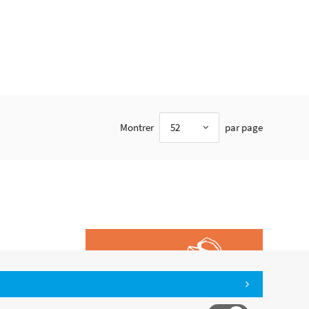
Montrer
52
par page