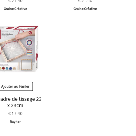
€ 21.40
€ 21.40
Graine Créative
Graine Créative
Ajouter au Panier
cadre de tissage 23
x 23cm
€ 17.40
Rayher