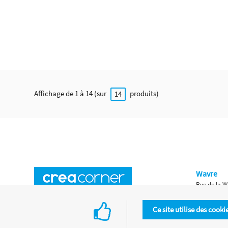
Affichage de 1 à 14 (sur
produits)
14
Wavre
Rue de la W
Horaires d'ouverture
Waterloo
Ce site utilise des cooki
Chaussée de
Accès aux magasins
Livraison