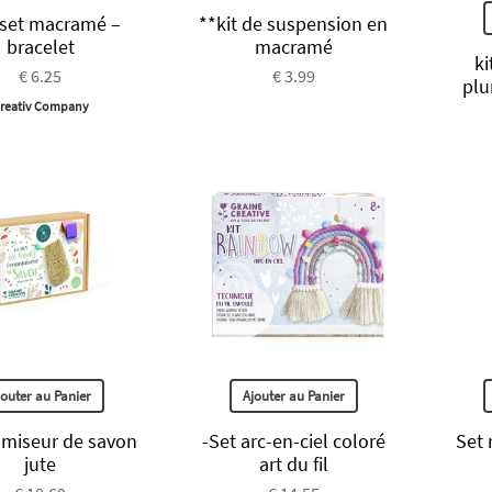
 set macramé –
**kit de suspension en
bracelet
macramé
ki
€ 6.25
€ 3.99
plu
reativ Company
jouter au Panier
Ajouter au Panier
miseur de savon
-Set arc-en-ciel coloré
Set
jute
art du fil