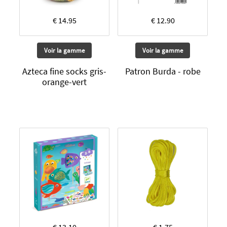
€ 14.95
€ 12.90
Voir la gamme
Voir la gamme
Azteca fine socks gris-
Patron Burda - robe
orange-vert
€ 13.10
€ 1.75