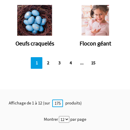
Oeufs craquelés
Flocon géant
1
2
3
4
...
15
Affichage de 1 à 12 (sur
produits)
175
Montrer
par page