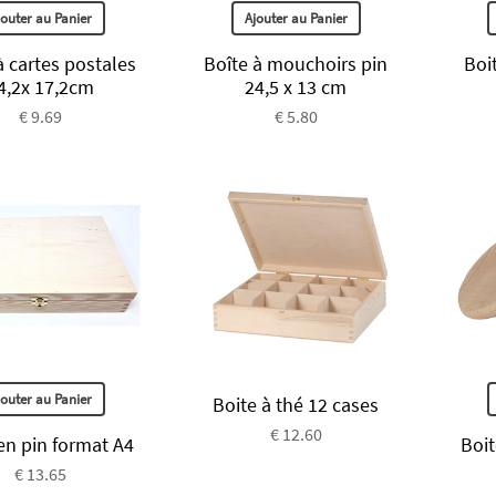
jouter au Panier
Ajouter au Panier
à cartes postales
Boîte à mouchoirs pin
Boit
4,2x 17,2cm
24,5 x 13 cm
€ 9.69
€ 5.80
jouter au Panier
Boite à thé 12 cases
€ 12.60
en pin format A4
Boit
€ 13.65