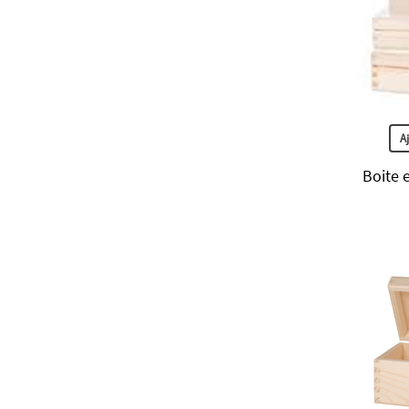
A
Boite e