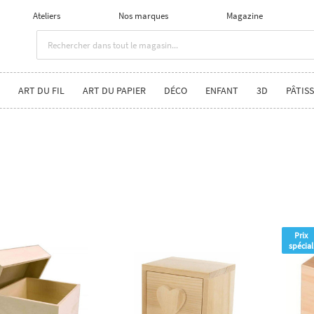
Ateliers
Nos marques
Magazine
ART DU FIL
ART DU PAPIER
DÉCO
ENFANT
3D
PÂTISS
Prix
spécial