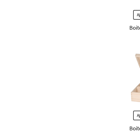
A
Boit
A
Boit