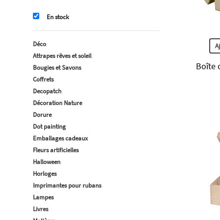
En stock
Déco
A
Attrapes rêves et soleil
Boîte 
Bougies et Savons
Coffrets
Decopatch
Décoration Nature
Dorure
Dot painting
Emballages cadeaux
Fleurs artificielles
Halloween
Horloges
Imprimantes pour rubans
Lampes
Livres