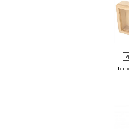
A
Tirel