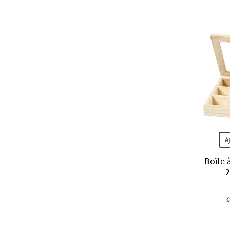
A
Boîte 
2
C