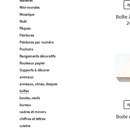
Matières
A
Mini-mondes
Mosaïque
Boîte 
Noël
2
Pâques
Peintures
Peintures par numéro
Pochoirs
Rangements décoratifs
Rouleaux papier
Supports à décorer
animaux
anneaux, cônes, disques
boîtes
boules, oeufs
A
bureau
cadres et miroirs
Boite 
chiffres et lettres
cuisine