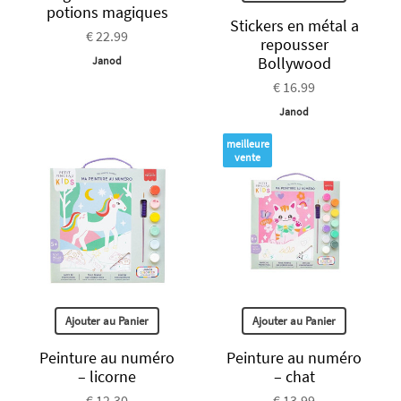
potions magiques
Stickers en métal a
€ 22.99
repousser
Bollywood
Janod
€ 16.99
Janod
meilleure
vente
Ajouter au Panier
Ajouter au Panier
Peinture au numéro
Peinture au numéro
– licorne
– chat
€ 12.30
€ 13.99