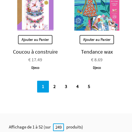
Ajouter au Panier
Ajouter au Panier
Coucou à construire
Tendance wax
€ 17.49
€ 8.69
Djeco
Djeco
1
2
3
4
5
Affichage de 1 à 52 (sur
produits)
249