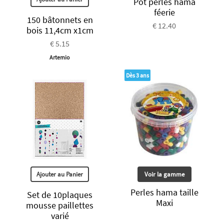
Pot perles hama
féerie
150 bâtonnets en
€ 12.40
bois 11,4cm x1cm
€ 5.15
Artemio
Dès 3 ans
Ajouter au Panier
Voir la gamme
Perles hama taille
Set de 10plaques
Maxi
mousse paillettes
varié