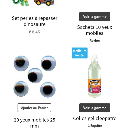
Voir la gamme
Set perles à repasser
dinosaure
Sachets 10 yeux
€ 8.45
mobiles
Rayher
Meilleure
vente!
Ajouter au Panier
Voir la gamme
Colles gel cléopatre
20 yeux mobiles 25
mm
Cléopâtre