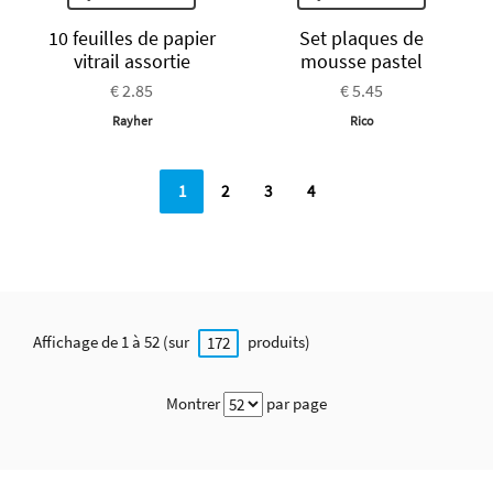
10 feuilles de papier
Set plaques de
vitrail assortie
mousse pastel
€ 2.85
€ 5.45
Rayher
Rico
1
2
3
4
Affichage de 1 à 52 (sur
produits)
172
Montrer
par page