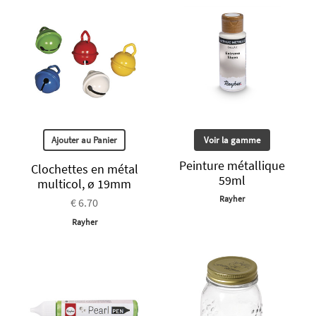
Ajouter au Panier
Voir la gamme
Peinture métallique
Clochettes en métal
59ml
multicol, ø 19mm
Rayher
€ 6.70
Rayher