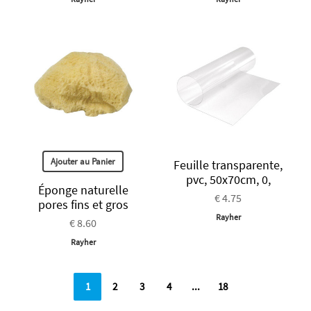
Ajouter au Panier
Feuille transparente,
pvc, 50x70cm, 0,
Éponge naturelle
€ 4.75
pores fins et gros
Rayher
€ 8.60
Rayher
1
2
3
4
...
18