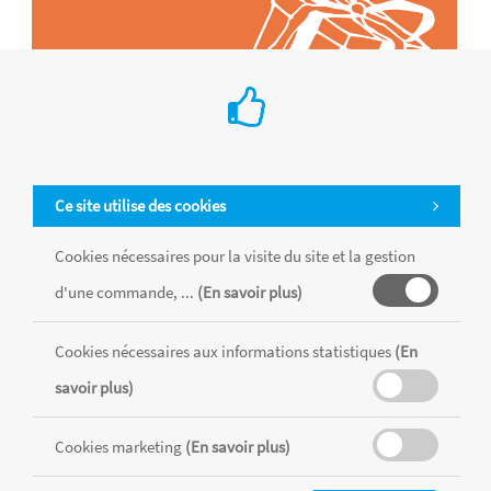
Ce site utilise des cookies
Cookies nécessaires pour la visite du site et la gestion
d'une commande, ...
(En savoir plus)
Tous les produits sont vendus dans la limite des stocks disponibles de
chaque magasin, toutes taxes comprises.
Cookies nécessaires aux informations statistiques
(En
savoir plus)
MENTIONS LÉGALES
CONDITIONS GÉNÉRALES
RÉALISÉ AVEC MERCATOR
Cookies marketing
(En savoir plus)
CMS