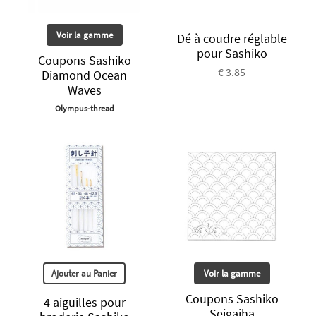
Voir la gamme
Dé à coudre réglable
pour Sashiko
Coupons Sashiko
€ 3.85
Diamond Ocean
Waves
Olympus-thread
Ajouter au Panier
Voir la gamme
Coupons Sashiko
4 aiguilles pour
Seigaiha