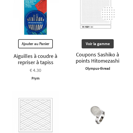
Ajouter au Panier
Voir la gamme
Coupons Sashiko à
Aiguilles à coudre à
points Hitomezashi
repriser à tapiss
Olympus-thread
€ 4.30
Prym