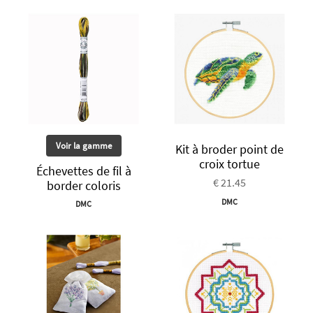
Voir la gamme
Kit à broder point de
croix tortue
Échevettes de fil à
€ 21.45
border coloris
DMC
DMC