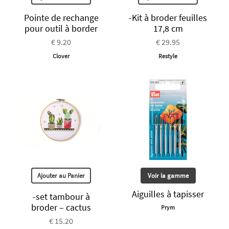
Pointe de rechange
-Kit à broder feuilles
pour outil à border
17,8 cm
€ 9.20
€ 29.95
Clover
Restyle
Ajouter au Panier
Voir la gamme
Aiguilles à tapisser
-set tambour à
broder – cactus
Prym
€ 15.20