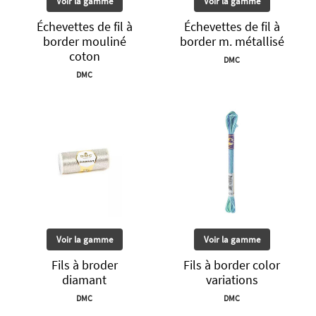
Voir la gamme
Voir la gamme
Échevettes de fil à
Échevettes de fil à
border mouliné
border m. métallisé
coton
DMC
DMC
Voir la gamme
Voir la gamme
Fils à broder
Fils à border color
diamant
variations
DMC
DMC