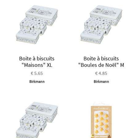
Boite à biscuits
Boite à biscuits
"Maisons" XL
"Boules de Noël" M
€ 5.65
€ 4.85
Birkmann
Birkmann