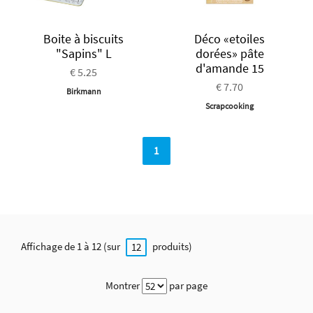
Boite à biscuits
Déco «etoiles
"Sapins" L
dorées» pâte
d'amande 15
€ 5.25
€ 7.70
Birkmann
Scrapcooking
1
Affichage de 1 à 12 (sur
produits)
12
Montrer
par page