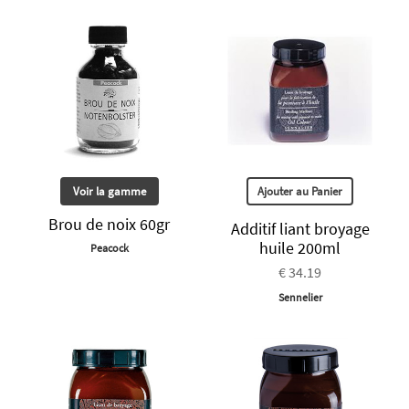
Voir la gamme
Ajouter au Panier
Brou de noix 60gr
Additif liant broyage
huile 200ml
Peacock
€ 34.19
Sennelier