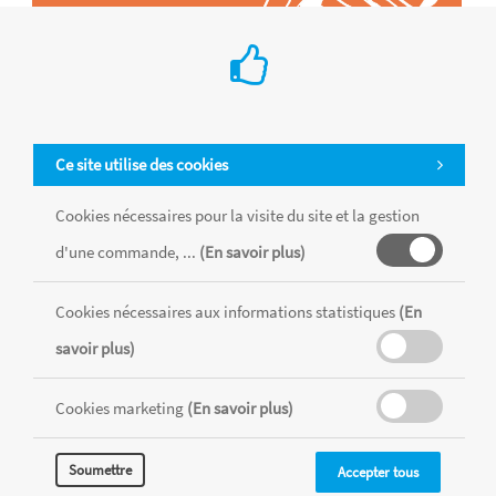
Ce site utilise des cookies
Cookies nécessaires pour la visite du site et la gestion
d'une commande, ...
(En savoir plus)
Tous les produits sont vendus dans la limite des stocks disponibles de
chaque magasin, toutes taxes comprises.
Cookies nécessaires aux informations statistiques
(En
savoir plus)
MENTIONS LÉGALES
CONDITIONS GÉNÉRALES
Cookies marketing
(En savoir plus)
RÉALISÉ AVEC MERCATOR
CMS
Soumettre
Accepter tous