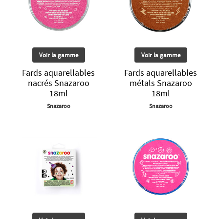
Voir la gamme
Voir la gamme
Fards aquarellables
Fards aquarellables
nacrés Snazaroo
métals Snazaroo
18ml
18ml
Snazaroo
Snazaroo