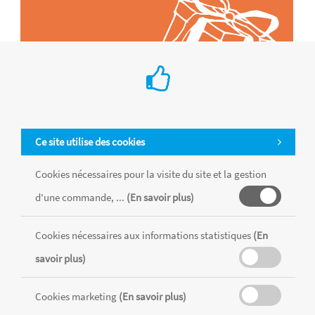
Ce site utilise des cookies
Cookies nécessaires pour la visite du site et la gestion
d'une commande, ...
(En savoir plus)
Tous les produits sont vendus dans la limite des stocks disponibles de
chaque magasin, toutes taxes comprises.
Cookies nécessaires aux informations statistiques
(En
savoir plus)
MENTIONS LÉGALES
CONDITIONS GÉNÉRALES
RÉALISÉ AVEC MERCATOR
Cookies marketing
(En savoir plus)