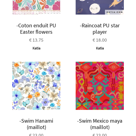
-Coton enduit PU
-Raincoat PU star
Easter flowers
player
€ 13.75
€ 18.00
Katia
Katia
-Swim Hanami
-Swim Mexico maya
(maillot)
(maillot)
€ 23.00
€ 23.00