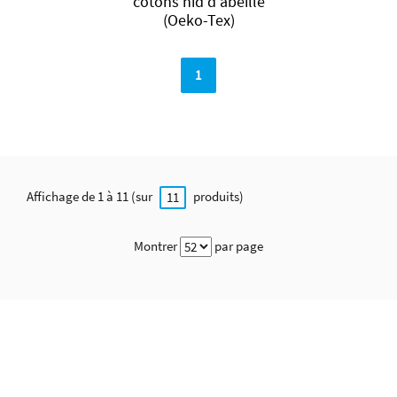
cotons nid d'abeille
(Oeko-Tex)
1
Affichage de 1 à 11 (sur
produits)
11
Montrer
par page