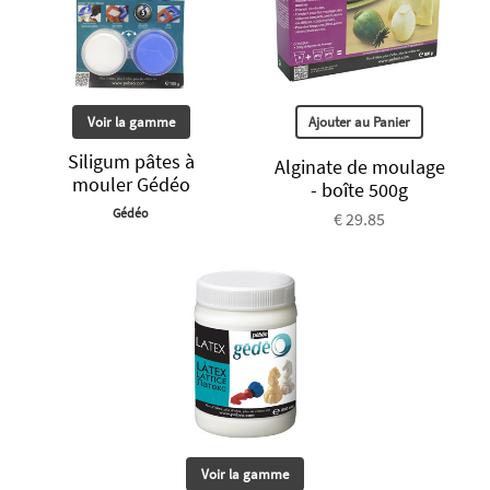
Voir la gamme
Ajouter au Panier
Siligum pâtes à
Alginate de moulage
mouler Gédéo
- boîte 500g
Gédéo
€ 29.85
Voir la gamme