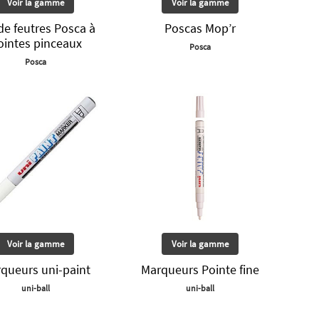
Voir la gamme
Voir la gamme
de feutres Posca à
Poscas Mop’r
ointes pinceaux
Posca
Posca
Voir la gamme
Voir la gamme
queurs uni-paint
Marqueurs Pointe fine
uni-ball
uni-ball