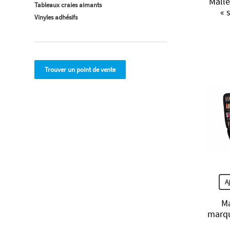
Malle
Tableaux craies aimants
« 
Vinyles adhésifs
Trouver un point de vente
A
Ma
marqu