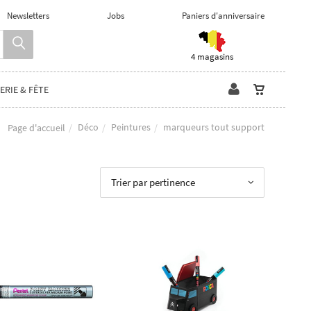
Newsletters
Jobs
Paniers d'anniversaire
4 magasins
ERIE & FÊTE
Déco
Peintures
marqueurs tout support
Page d'accueil
Trier par pertinence