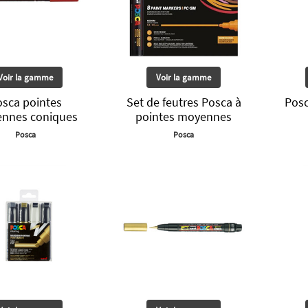
Voir la gamme
Voir la gamme
osca pointes
Set de feutres Posca à
Posc
nnes coniques
pointes moyennes
Posca
Posca