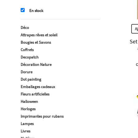
En stock
Déco
A
Attrapes rêves et soleil
Set
Bougies et Savons
Coffrets
Decopatch
Décoration Nature
C
Dorure
Dot painting
Emballages cadeaux
Fleurs artificielles
Halloween
Horloges
Imprimantes pour rubans
Lampes
Livres