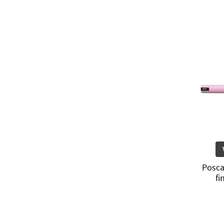
Posca
fi