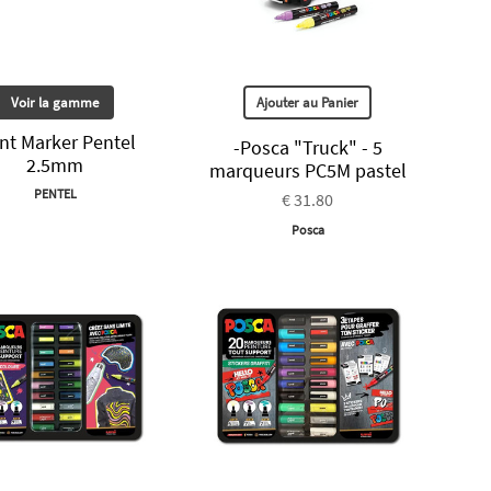
Voir la gamme
Ajouter au Panier
nt Marker Pentel
-Posca "Truck" - 5
2.5mm
marqueurs PC5M pastel
PENTEL
€ 31.80
Posca