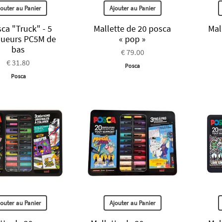
jouter au Panier
Ajouter au Panier
ca "Truck" - 5
Mallette de 20 posca
Mal
ueurs PC5M de
« pop »
bas
€ 79.00
€ 31.80
Posca
Posca
jouter au Panier
Ajouter au Panier