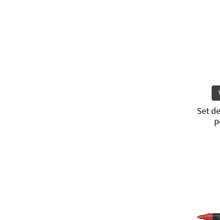
Set de
p