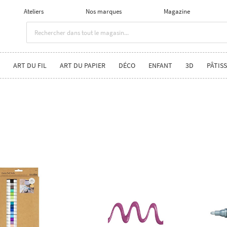
Ateliers
Nos marques
Magazine
ART DU FIL
ART DU PAPIER
DÉCO
ENFANT
3D
PÂTISS