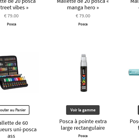
tte de 20 posca
Mallette de 20 posca «
Mal
street vibes »
manga hero »
€ 79.00
€ 79.00
Posca
Posca
jouter au Panier
Voir la gamme
Posca à pointe extra
Pos
llette de 60
large rectangulaire
eurs uni-posca
ass
Posca