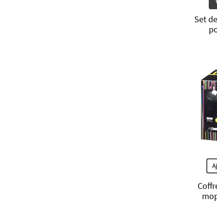
Set de
po
A
Coff
mop