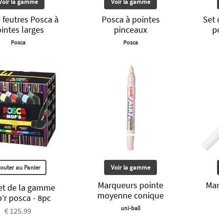
Voir la gamme
Voir la gamme
 feutres Posca à
Posca à pointes
Set 
intes larges
pinceaux
p
Posca
Posca
jouter au Panier
Voir la gamme
Marqueurs pointe
Mar
ret de la gamme
moyenne conique
’r posca - 8pc
uni-ball
€ 125.99