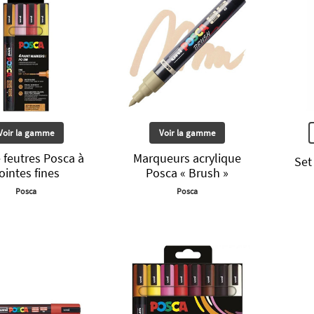
Voir la gamme
Voir la gamme
 feutres Posca à
Marqueurs acrylique
Set
ointes fines
Posca « Brush »
Posca
Posca