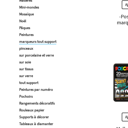
Matières
A
Mini-mondes
Mosaïque
-Pos
Noël
marq
Pâques
Peintures
marqueurs tout support
pinceaux
sur porcelaine et verre
sur soie
sur tissus
sur verre
tout support
Peintures par numéro
Pochoirs
Rangements décoratifs
Rouleaux papier
A
Supports à décorer
Tableaux à diamanter