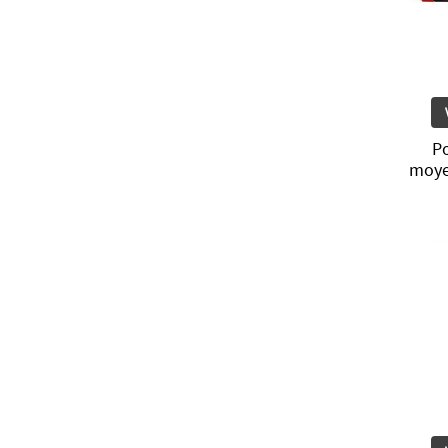
P
moye