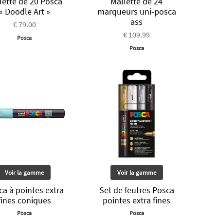
lette de 20 Posca
Mallette de 24
« Doodle Art »
marqueurs uni-posca
ass
€ 79.00
€ 109.99
Posca
Posca
Voir la gamme
Voir la gamme
ca à pointes extra
Set de feutres Posca
fines coniques
pointes extra fines
Posca
Posca