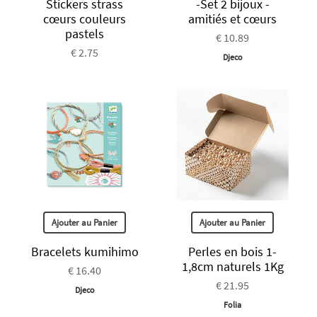
Stickers strass
-Set 2 bijoux -
cœurs couleurs
amitiés et cœurs
pastels
€ 10.89
€ 2.75
Djeco
Ajouter au Panier
Ajouter au Panier
Bracelets kumihimo
Perles en bois 1-
1,8cm naturels 1Kg
€ 16.40
€ 21.95
Djeco
Folia