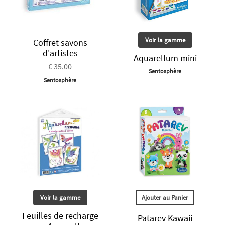
Voir la gamme
Coffret savons
d'artistes
Aquarellum mini
€ 35.00
Sentosphère
Sentosphère
Voir la gamme
Ajouter au Panier
Feuilles de recharge
Patarev Kawaii