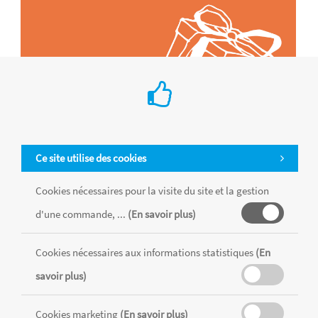
Ce site utilise des cookies
Cookies nécessaires pour la visite du site et la gestion
d'une commande, ...
(En savoir plus)
Tous les produits sont vendus dans la limite des stocks disponibles de
chaque magasin, toutes taxes comprises.
Cookies nécessaires aux informations statistiques
(En
savoir plus)
MENTIONS LÉGALES
CONDITIONS GÉNÉRALES
Cookies marketing
(En savoir plus)
RÉALISÉ AVEC MERCATOR