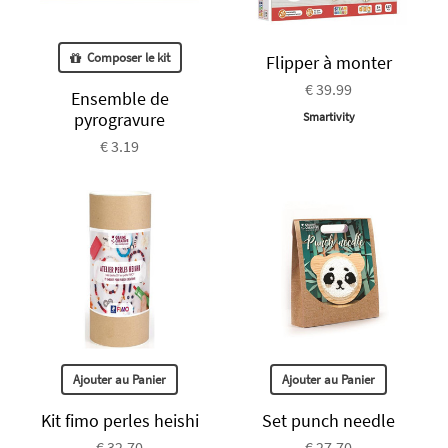
Composer le kit
Flipper à monter
€ 39.99
Ensemble de
pyrogravure
Smartivity
€ 3.19
Ajouter au Panier
Ajouter au Panier
Kit fimo perles heishi
Set punch needle
€ 32.70
€ 27.70