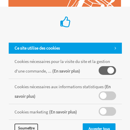
Ce site utilise des cookies
Cookies nécessaires pour la visite du site et la gestion
d'une commande, ...
(En savoir plus)
Tous les produits sont vendus dans la limite des stocks disponibles de
chaque magasin, toutes taxes comprises.
Cookies nécessaires aux informations statistiques
(En
savoir plus)
MENTIONS LÉGALES
CONDITIONS GÉNÉRALES
RÉALISÉ AVEC MERCATOR
Cookies marketing
(En savoir plus)
CMS
Soumettre
Accepter tous