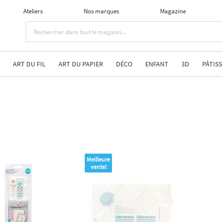
Ateliers
Nos marques
Magazine
ART DU FIL
ART DU PAPIER
DÉCO
ENFANT
3D
PÂTISS
Meilleure
vente!