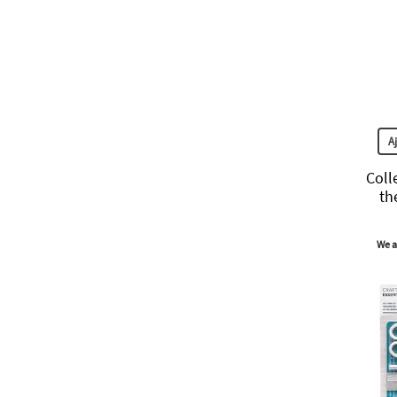
A
Coll
th
We a