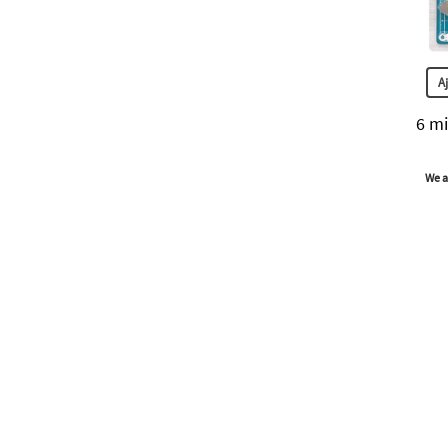
A
6 mi
We a