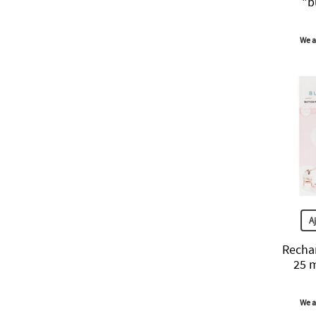
"b
We a
A
Recha
25 
We a