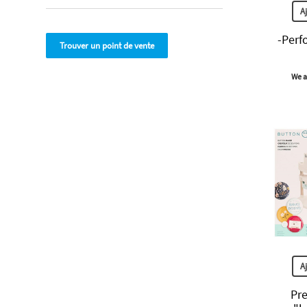
A
-Perf
Trouver un point de vente
We a
A
Pr