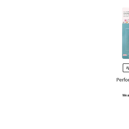
A
Perfor
We a