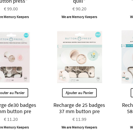
utton press"
quill"
€ 99.00
€ 90.20
re Memory Keepers
We are Memory Keepers
W
jouter au Panier
Ajouter au Panier
rge de30 badges
Recharge de 25 badges
Rech
mm button pre
37 mm button pre
58
€ 11.20
€ 11.99
re Memory Keepers
We are Memory Keepers
W