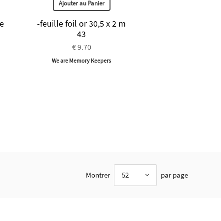
Ajouter au Panier
ue
-feuille foil or 30,5 x 2 m
43
€ 9.70
We are Memory Keepers
Montrer
52
par page