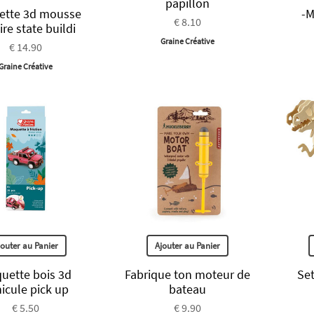
papillon
ette 3d mousse
-M
€ 8.10
re state buildi
Graine Créative
€ 14.90
Graine Créative
jouter au Panier
Ajouter au Panier
uette bois 3d
Fabrique ton moteur de
Set
icule pick up
bateau
€ 5.50
€ 9.90