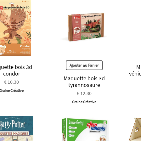
Ajouter au Panier
uette bois 3d
M
condor
véhi
Maquette bois 3d
€ 10.30
tyrannosaure
Graine Créative
€ 12.30
Graine Créative