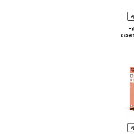
A
Hi
assem
A