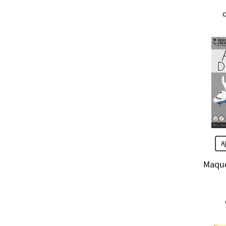
C
A
Maque