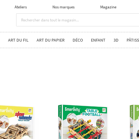
Ateliers
Nos marques
Magazine
ART DU FIL
ART DU PAPIER
DÉCO
ENFANT
3D
PÂTISS