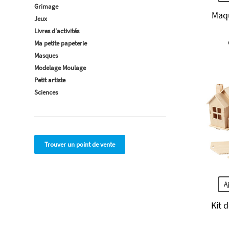
Grimage
Maqu
Jeux
Livres d'activités
Ma petite papeterie
Masques
Modelage Moulage
Petit artiste
Sciences
Trouver un point de vente
A
Kit 