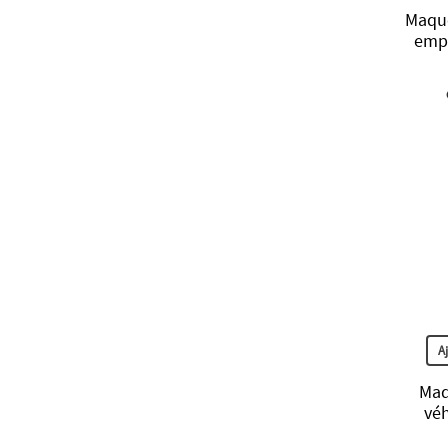
Maqu
empi
A
Maq
véh