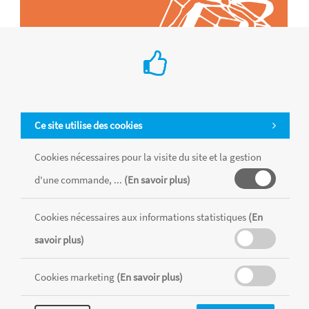
Ce site utilise des cookies
Cookies nécessaires pour la visite du site et la gestion
d'une commande, ...
(En savoir plus)
Tous les produits sont vendus dans la limite des stocks disponibles de
chaque magasin, toutes taxes comprises.
Cookies nécessaires aux informations statistiques
(En
savoir plus)
MENTIONS LÉGALES
CONDITIONS GÉNÉRALES
RÉALISÉ AVEC MERCATOR
Cookies marketing
(En savoir plus)
CMS