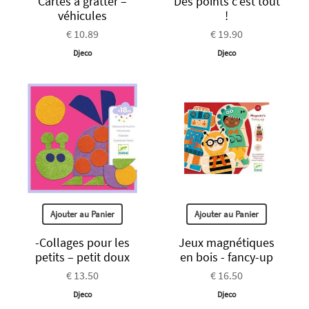
Cartes à gratter –
Des points c'est tout
véhicules
!
€ 10.89
€ 19.90
Djeco
Djeco
Ajouter au Panier
Ajouter au Panier
-Collages pour les
Jeux magnétiques
petits – petit doux
en bois - fancy-up
€ 13.50
€ 16.50
Djeco
Djeco