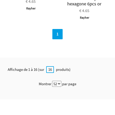
€ 4.65
hexagone 6pcs or
Rayher
€ 4.65
Rayher
1
Affichage de 1 à 16 (sur
produits)
16
Montrer
par page