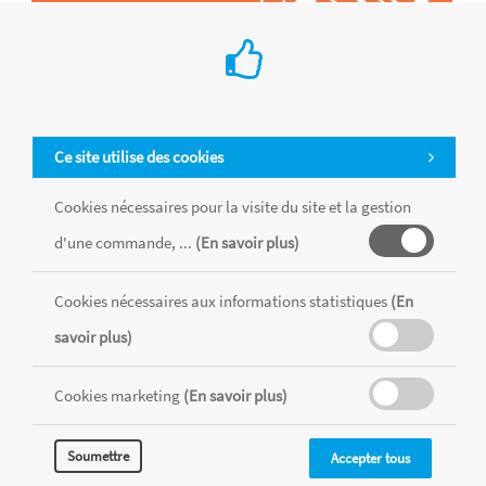
Ce site utilise des cookies
Cookies nécessaires pour la visite du site et la gestion
d'une commande, ...
(En savoir plus)
Tous les produits sont vendus dans la limite des stocks disponibles de
chaque magasin, toutes taxes comprises.
Cookies nécessaires aux informations statistiques
(En
savoir plus)
MENTIONS LÉGALES
CONDITIONS GÉNÉRALES
Cookies marketing
(En savoir plus)
RÉALISÉ AVEC MERCATOR
CMS
Soumettre
Accepter tous