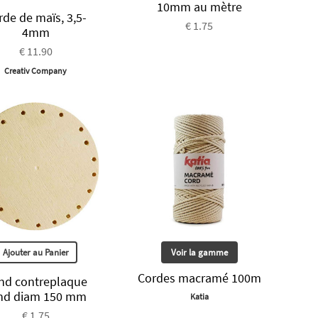
10mm au mètre
rde de maïs, 3,5-
€ 1.75
4mm
€ 11.90
Creativ Company
Ajouter au Panier
Voir la gamme
Cordes macramé 100m
nd contreplaque
nd diam 150 mm
Katia
€ 1.75