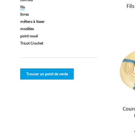
Fil
fils
livres
métiers à tisser
modèles
point noué
Tricot Crochet
Trouver un point de vente
Cour