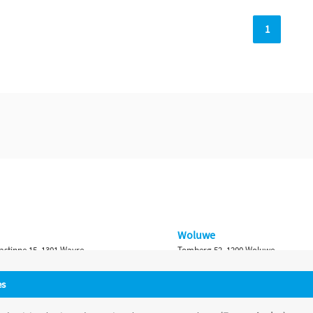
1
Woluwe
astinne 15, 1301 Wavre
Tomberg 52, 1200 Woluwe
Namur
es
 Bruxelles 315, 1410 Waterloo
Ch. de Marche 382, 5100 Namur