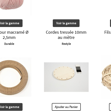
Voir la gamme
Voir la gamme
pour macramé Ø
Cordes tressée 10mm
Fil
2,5mm
au mètre
Durable
Restyle
Voir la gamme
Ajouter au Panier