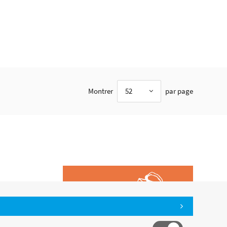
Montrer
52
par page