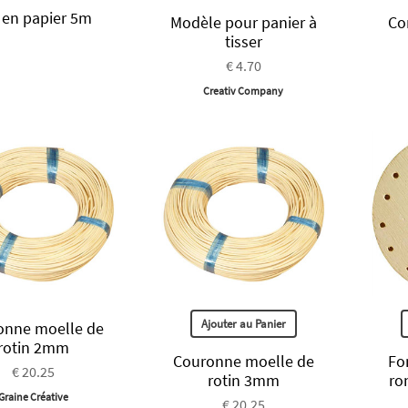
s en papier 5m
Modèle pour panier à
Co
tisser
€ 4.70
Creativ Company
Ajouter au Panier
onne moelle de
rotin 2mm
Couronne moelle de
Fo
€ 20.25
rotin 3mm
ro
Graine Créative
€ 20.25