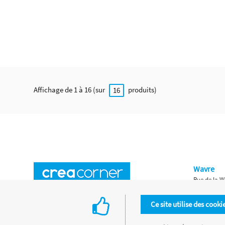
Affichage de 1 à 16 (sur
produits)
16
Wavre
Rue de la W
Horaires d'ouverture
Waterloo
Ce site utilise des cooki
Chaussée de
Accès aux magasins
Livraison