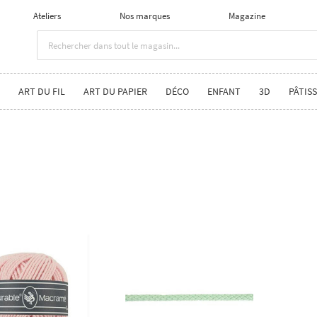
Ateliers
Nos marques
Magazine
ART DU FIL
ART DU PAPIER
DÉCO
ENFANT
3D
PÂTISS