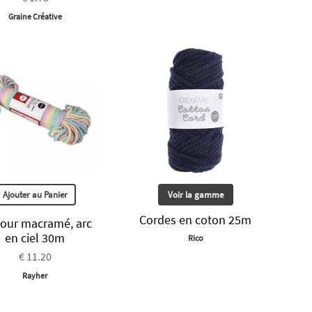
Graine Créative
Ajouter au Panier
Voir la gamme
Cordes en coton 25m
pour macramé, arc
en ciel 30m
Rico
€ 11.20
Rayher