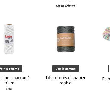
Graine Créative
Voir la gamme
Voir la gamme
s fines macramé
Fils colorés de papier
Fil 
100m
raphia
Katia