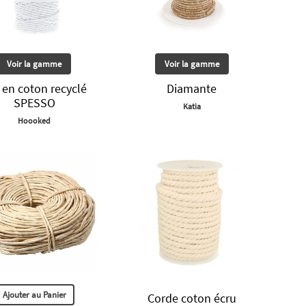
Voir la gamme
Voir la gamme
s en coton recyclé
Diamante
SPESSO
Katia
Hoooked
Ajouter au Panier
Corde coton écru