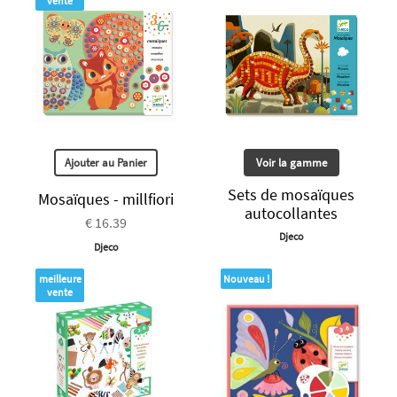
vente
Ajouter au Panier
Voir la gamme
Sets de mosaïques
Mosaïques - millfiori
autocollantes
€ 16.39
Djeco
Djeco
meilleure
Nouveau !
vente