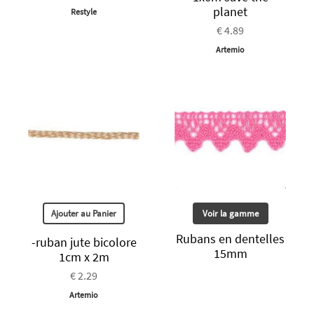
planet
Restyle
€ 4.89
Artemio
Ajouter au Panier
Voir la gamme
Rubans en dentelles
-ruban jute bicolore
15mm
1cm x 2m
€ 2.29
Artemio