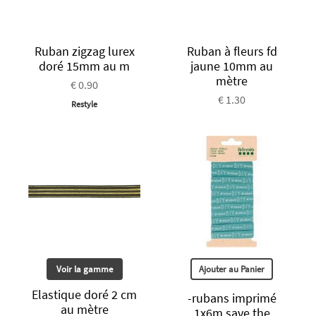
Ruban zigzag lurex
Ruban à fleurs fd
doré 15mm au m
jaune 10mm au
mètre
€ 0.90
€ 1.30
Restyle
Voir la gamme
Ajouter au Panier
Elastique doré 2 cm
-rubans imprimé
au mètre
1x6m save the