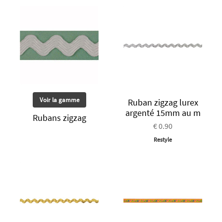
Voir la gamme
Ruban zigzag lurex
argenté 15mm au m
Rubans zigzag
€ 0.90
Restyle