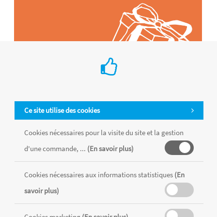
Ce site utilise des cookies
Cookies nécessaires pour la visite du site et la gestion
d'une commande, ...
(En savoir plus)
Tous les produits sont vendus dans la limite des stocks disponibles de
chaque magasin, toutes taxes comprises.
Cookies nécessaires aux informations statistiques
(En
savoir plus)
MENTIONS LÉGALES
CONDITIONS GÉNÉRALES
RÉALISÉ AVEC MERCATOR
Cookies marketing
(En savoir plus)