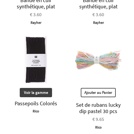
Bande en cuir
Bande en cuir
synthétique, plat
synthétique, plat
€ 3.60
€ 3.60
Rayher
Rayher
Voir la gamme
Ajouter au Panier
Passepoils Colorés
Set de rubans lucky
dip pastel 30 pcs
Rico
€ 9.65
Rico