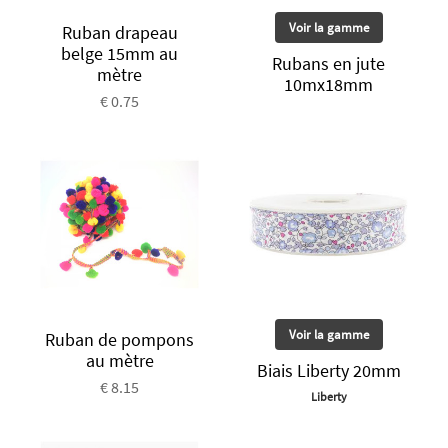
Voir la gamme
Ruban drapeau
belge 15mm au
Rubans en jute
mètre
10mx18mm
€ 0.75
Voir la gamme
Ruban de pompons
au mètre
Biais Liberty 20mm
€ 8.15
Liberty