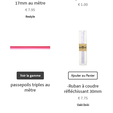
17mm au mètre
€ 1.00
€ 7.95
Restyle
Voir la gamme
Ajouter au Panier
passepoils triples au
-Ruban à coudre
mètre
réfléchissant 30mm
€ 7.75
Oaki Doki