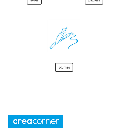
livres
papiers
plumes