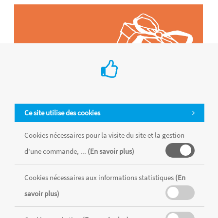
Ce site utilise des cookies
Cookies nécessaires pour la visite du site et la gestion
d'une commande, ...
(En savoir plus)
Tous les produits sont vendus dans la limite des stocks disponibles de
chaque magasin, toutes taxes comprises.
Cookies nécessaires aux informations statistiques
(En
savoir plus)
MENTIONS LÉGALES
CONDITIONS GÉNÉRALES