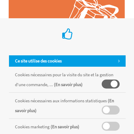
Ce site utilise des cookies
Cookies nécessaires pour la visite du site et la gestion
d'une commande, ...
(En savoir plus)
Tous les produits sont vendus dans la limite des stocks disponibles de
chaque magasin, toutes taxes comprises.
Cookies nécessaires aux informations statistiques
(En
savoir plus)
MENTIONS LÉGALES
CONDITIONS GÉNÉRALES
RÉALISÉ AVEC MERCATOR
Cookies marketing
(En savoir plus)