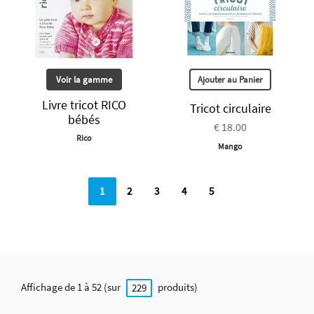
Voir la gamme
Ajouter au Panier
Livre tricot RICO
Tricot circulaire
bébés
€ 18.00
Rico
Mango
1
2
3
4
5
Affichage de 1 à 52 (sur
produits)
229