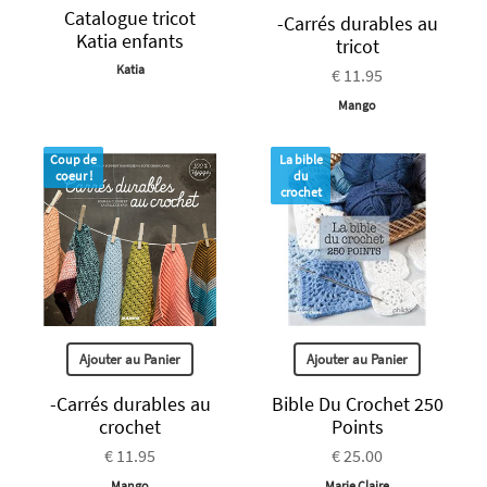
Catalogue tricot
-Carrés durables au
Katia enfants
tricot
Katia
€ 11.95
Mango
Coup de
La bible
coeur !
du
crochet
Ajouter au Panier
Ajouter au Panier
-Carrés durables au
Bible Du Crochet 250
crochet
Points
€ 11.95
€ 25.00
Mango
Marie Claire