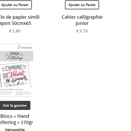
Ajouter au Panier
Ajouter au Panier
lle de papier simili
Cahier calligraphie
japon 50cmx65
junior
€ 1.80
€ 9.70
Voir la gamme
Blocs « Hand
ettering » 170gr
Hahnemühle