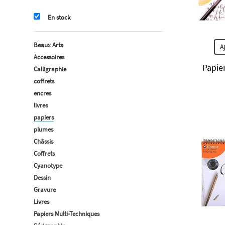
En stock
Beaux Arts
A
Accessoires
Papier
Calligraphie
coffrets
encres
livres
papiers
plumes
Châssis
Coffrets
Cyanotype
Dessin
Gravure
Livres
Papiers Multi-Techniques