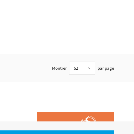
Montrer
52
par page