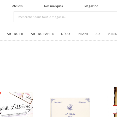
Ateliers
Nos marques
Magazine
ART DU FIL
ART DU PAPIER
DÉCO
ENFANT
3D
PÂTISS