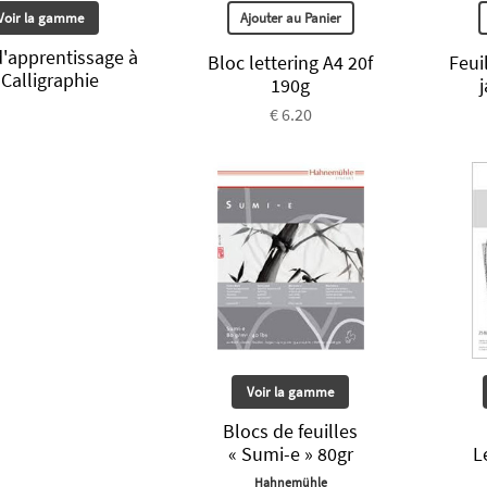
Voir la gamme
Ajouter au Panier
d'apprentissage à
Bloc lettering A4 20f
Feui
 Calligraphie
190g
€ 6.20
Voir la gamme
Blocs de feuilles
« Sumi-e » 80gr
L
Hahnemühle