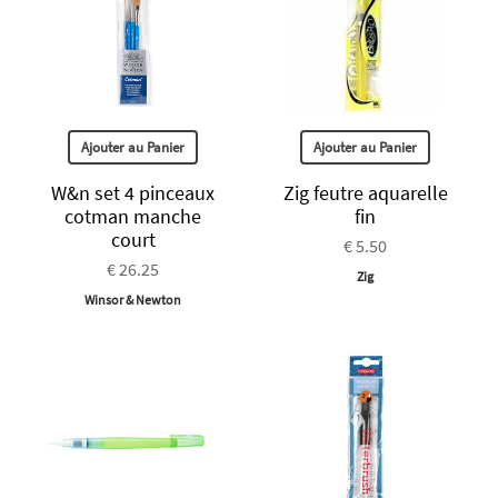
Ajouter au Panier
Ajouter au Panier
W&n set 4 pinceaux
Zig feutre aquarelle
cotman manche
fin
court
€ 5.50
€ 26.25
Zig
Winsor & Newton