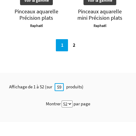
Voir la gamme
Voir la gamme
Pinceaux aquarelle
Pinceaux aquarelle
Précision plats
mini Précision plats
Raphaël
Raphaël
1
2
Affichage de 1 à 52 (sur
produits)
59
Montrer
par page