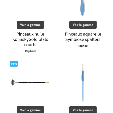
Voir la gamme
Voir la gamme
Pinceaux huile
Pinceaux aquarelle
KolinskyGold plats
Symbiose spalters
courts
Raphaël
Raphaël
30 %
Voir la gamme
Voir la gamme