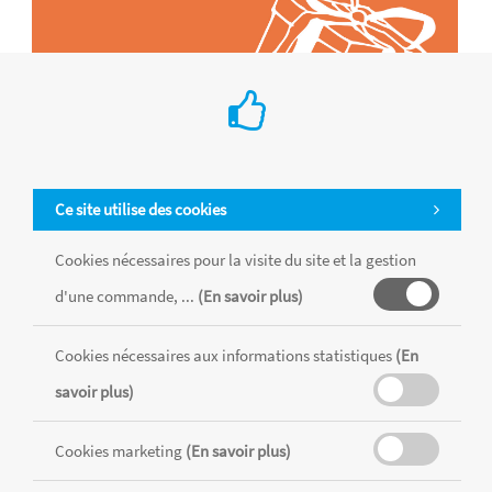
Ce site utilise des cookies
Cookies nécessaires pour la visite du site et la gestion
d'une commande, ...
(En savoir plus)
Tous les produits sont vendus dans la limite des stocks disponibles de
chaque magasin, toutes taxes comprises.
Cookies nécessaires aux informations statistiques
(En
savoir plus)
MENTIONS LÉGALES
CONDITIONS GÉNÉRALES
Cookies marketing
(En savoir plus)
RÉALISÉ AVEC MERCATOR
CMS