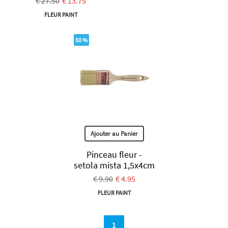
€ 27.50
€ 13.75
FLEUR PAINT
50 %
Ajouter au Panier
Pinceau fleur -
setola mista 1,5x4cm
€ 9.90
€ 4.95
FLEUR PAINT
1