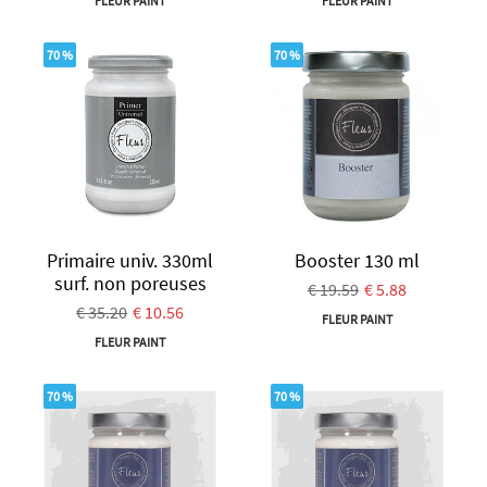
FLEUR PAINT
FLEUR PAINT
70 %
70 %
Primaire univ. 330ml
Booster 130 ml
surf. non poreuses
€ 19.59
€ 5.88
€ 35.20
€ 10.56
FLEUR PAINT
FLEUR PAINT
70 %
70 %