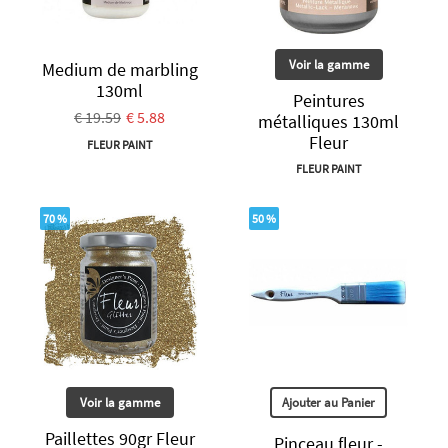
Voir la gamme
Medium de marbling
130ml
Peintures
€ 19.59
€ 5.88
métalliques 130ml
Fleur
FLEUR PAINT
FLEUR PAINT
70 %
50 %
Voir la gamme
Ajouter au Panier
Paillettes 90gr Fleur
Pinceau fleur -