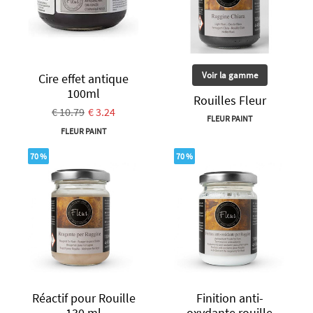
Voir la gamme
Cire effet antique
100ml
Rouilles Fleur
€ 10.79
€ 3.24
FLEUR PAINT
FLEUR PAINT
70 %
70 %
Réactif pour Rouille
Finition anti-
130 ml
oxydante rouille