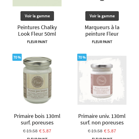
Voir la gamme
Voir la gamme
Peintures Chalky
Marqueurs à la
Look Fleur 50ml
peinture Fleur
FLEUR PAINT
FLEUR PAINT
70 %
70 %
Primaire bois 130ml
Primaire univ. 130ml
surf. poreuses
surf. non poreuses
€ 19.58
€ 5.87
€ 19.58
€ 5.87