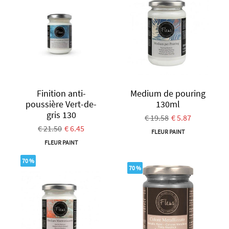
Finition anti-
Medium de pouring
poussière Vert-de-
130ml
gris 130
€ 19.58
€ 5.87
€ 21.50
€ 6.45
FLEUR PAINT
FLEUR PAINT
70 %
70 %