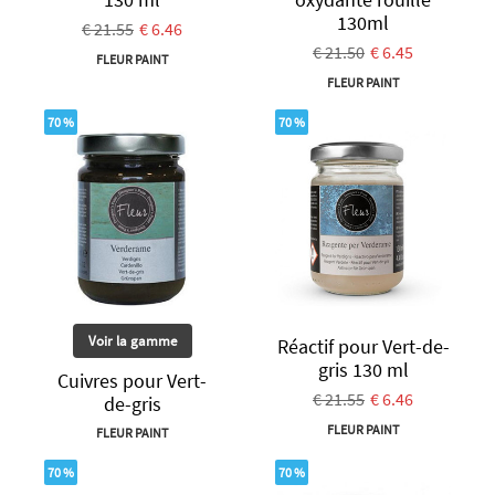
130ml
€ 21.55
€ 6.46
€ 21.50
€ 6.45
FLEUR PAINT
FLEUR PAINT
70 %
70 %
Voir la gamme
Réactif pour Vert-de-
gris 130 ml
Cuivres pour Vert-
€ 21.55
€ 6.46
de-gris
FLEUR PAINT
FLEUR PAINT
70 %
70 %