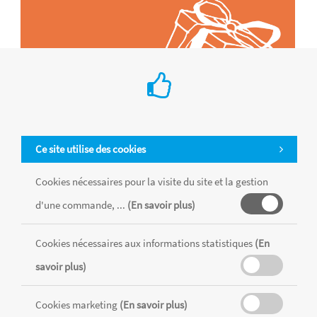
Ce site utilise des cookies
Cookies nécessaires pour la visite du site et la gestion
d'une commande, ...
(En savoir plus)
Tous les produits sont vendus dans la limite des stocks disponibles de
chaque magasin, toutes taxes comprises.
Cookies nécessaires aux informations statistiques
(En
savoir plus)
MENTIONS LÉGALES
CONDITIONS GÉNÉRALES
Cookies marketing
(En savoir plus)
RÉALISÉ AVEC MERCATOR