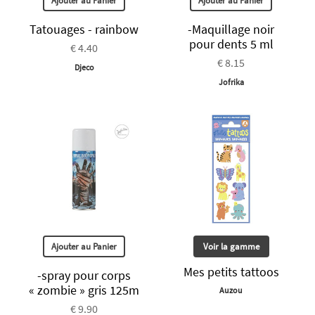
Ajouter au Panier
Ajouter au Panier
Tatouages - rainbow
-Maquillage noir
pour dents 5 ml
€ 4.40
€ 8.15
Djeco
Jofrika
Ajouter au Panier
Voir la gamme
Mes petits tattoos
-spray pour corps
« zombie » gris 125m
Auzou
€ 9.90