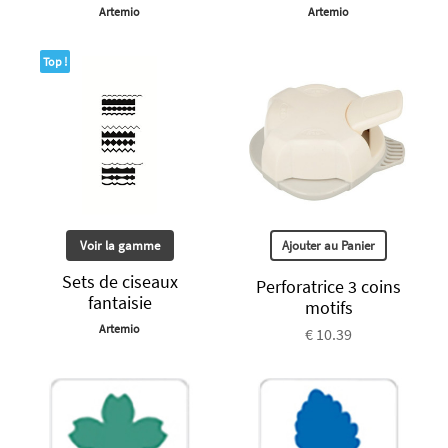
Artemio
Artemio
Top !
Voir la gamme
Ajouter au Panier
Sets de ciseaux
Perforatrice 3 coins
fantaisie
motifs
Artemio
€ 10.39