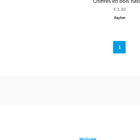
Chiffres en bois nat
€ 3.30
Rayher
1
Woluwe