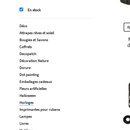
En stock
Déco
A
Attrapes rêves et soleil
Bougies et Savons
d
Coffrets
Decopatch
Décoration Nature
Dorure
Dot painting
Emballages cadeaux
Fleurs artificielles
Halloween
Horloges
Imprimantes pour rubans
Lampes
Livres