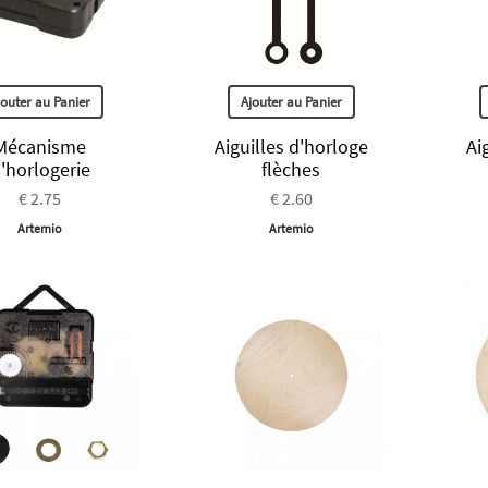
jouter au Panier
Ajouter au Panier
Mécanisme
Aiguilles d'horloge
Ai
'horlogerie
flèches
€ 2.75
€ 2.60
Artemio
Artemio