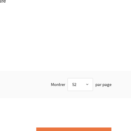
ure
Montrer
52
par page