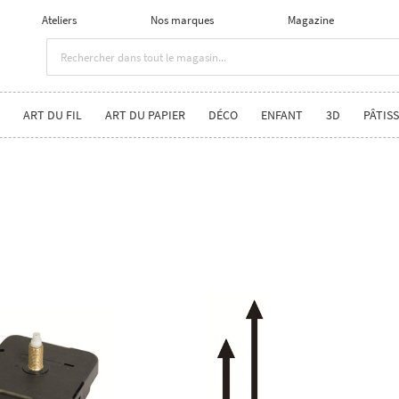
Ateliers
Nos marques
Magazine
ART DU FIL
ART DU PAPIER
DÉCO
ENFANT
3D
PÂTISS