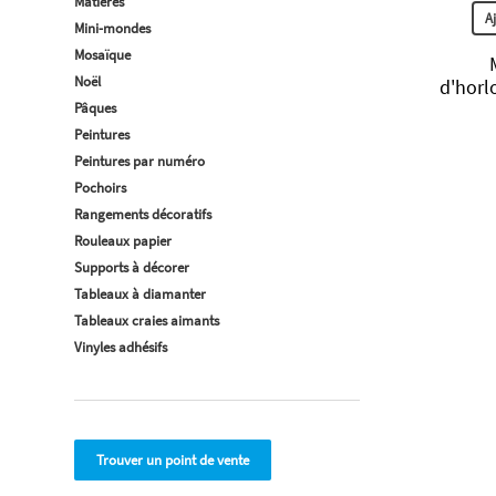
Matières
A
Mini-mondes
Mosaïque
Noël
d'horl
Pâques
Peintures
Peintures par numéro
Pochoirs
Rangements décoratifs
Rouleaux papier
Supports à décorer
Tableaux à diamanter
Tableaux craies aimants
Vinyles adhésifs
Trouver un point de vente