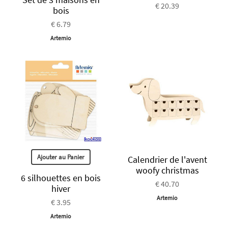
€ 20.39
bois
€ 6.79
Artemio
Ajouter au Panier
Calendrier de l'avent
woofy christmas
6 silhouettes en bois
€ 40.70
hiver
Artemio
€ 3.95
Artemio