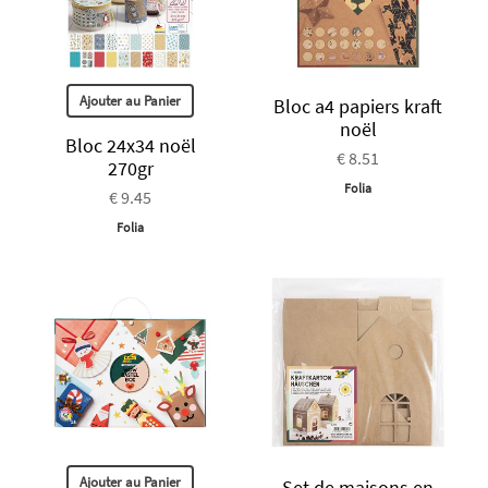
Ajouter au Panier
Bloc a4 papiers kraft
noël
Bloc 24x34 noël
€ 8.51
270gr
Folia
€ 9.45
Folia
Ajouter au Panier
Set de maisons en