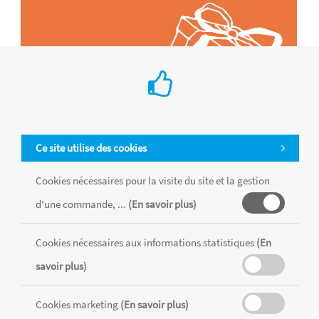
Ce site utilise des cookies
Cookies nécessaires pour la visite du site et la gestion
d'une commande, ...
(En savoir plus)
Tous les produits sont vendus dans la limite des stocks disponibles de
chaque magasin, toutes taxes comprises.
Cookies nécessaires aux informations statistiques
(En
savoir plus)
MENTIONS LÉGALES
CONDITIONS GÉNÉRALES
Cookies marketing
(En savoir plus)
RÉALISÉ AVEC MERCATOR