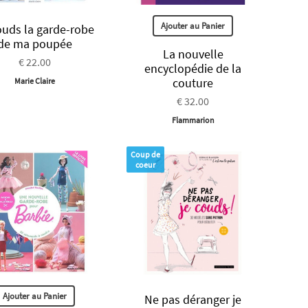
Ajouter au Panier
ouds la garde-robe
de ma poupée
La nouvelle
€ 22.00
encyclopédie de la
couture
Marie Claire
€ 32.00
Flammarion
Coup de
coeur
Ajouter au Panier
Ne pas déranger je