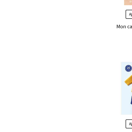
A
Mon ca
A