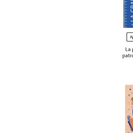
A
La 
patr