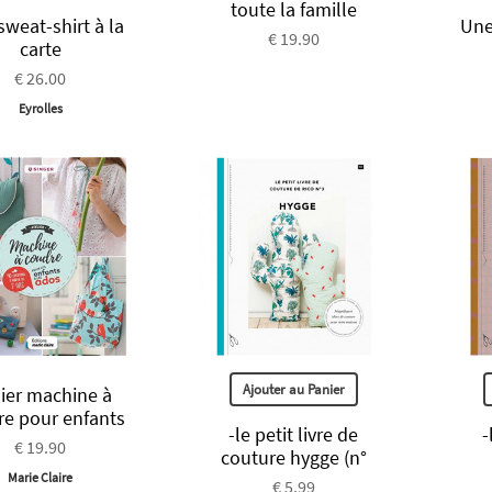
toute la famille
weat-shirt à la
Une
€ 19.90
carte
€ 26.00
Eyrolles
Ajouter au Panier
lier machine à
re pour enfants
-le petit livre de
-
€ 19.90
couture hygge (n°
Marie Claire
€ 5.99