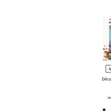
A
Déco
Le