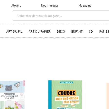
Ateliers
Nos marques
Magazine
ART DU FIL
ART DU PAPIER
DÉCO
ENFANT
3D
PÂTISS