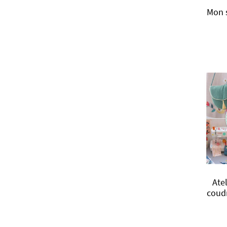
Mon s
Ate
coud