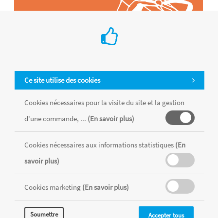
Ce site utilise des cookies
Cookies nécessaires pour la visite du site et la gestion
d'une commande, ...
(En savoir plus)
Tous les produits sont vendus dans la limite des stocks disponibles de
chaque magasin, toutes taxes comprises.
Cookies nécessaires aux informations statistiques
(En
savoir plus)
MENTIONS LÉGALES
CONDITIONS GÉNÉRALES
Cookies marketing
(En savoir plus)
RÉALISÉ AVEC MERCATOR
CMS
Soumettre
Accepter tous