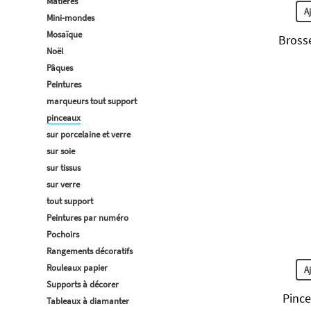
Matières
A
Mini-mondes
Mosaïque
Brosse
Noël
Pâques
Peintures
marqueurs tout support
pinceaux
sur porcelaine et verre
sur soie
sur tissus
sur verre
tout support
Peintures par numéro
Pochoirs
Rangements décoratifs
Rouleaux papier
A
Supports à décorer
Pince
Tableaux à diamanter