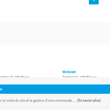
Woluwe
astinne 15, 1301 Wavre
Tomberg 52, 1200 Woluwe
Namur
es
 Bruxelles 315, 1410 Waterloo
Ch. de Marche 382, 5100 Namur
 la visite du site et la gestion d'une commande, ...
(En savoir plus)