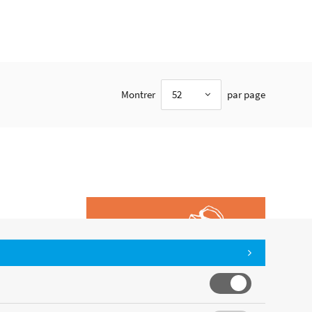
Montrer
52
par page