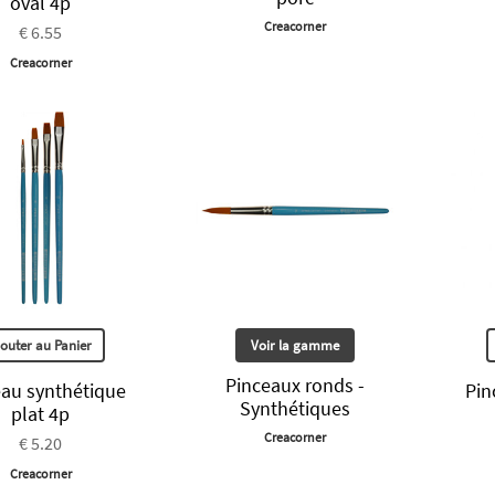
oval 4p
Creacorner
€ 6.55
Creacorner
jouter au Panier
Voir la gamme
Pinceaux ronds -
eau synthétique
Pin
Synthétiques
plat 4p
Creacorner
€ 5.20
Creacorner