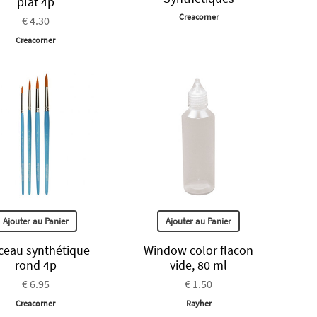
plat 4p
Creacorner
€ 4.30
Creacorner
Ajouter au Panier
Ajouter au Panier
ceau synthétique
Window color flacon
rond 4p
vide, 80 ml
€ 6.95
€ 1.50
Creacorner
Rayher