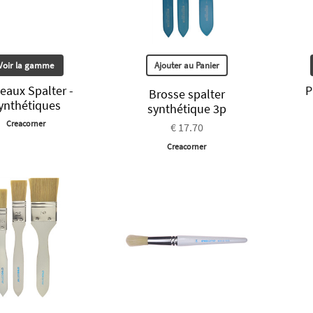
Voir la gamme
Ajouter au Panier
eaux Spalter -
P
Brosse spalter
ynthétiques
synthétique 3p
Creacorner
€ 17.70
Creacorner