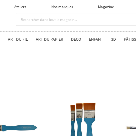
Ateliers
Nos marques
Magazine
ART DU FIL
ART DU PAPIER
DÉCO
ENFANT
3D
PÂTISS