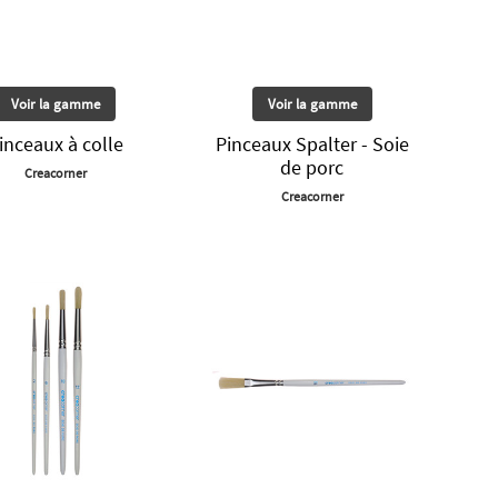
Voir la gamme
Voir la gamme
inceaux à colle
Pinceaux Spalter - Soie
de porc
Creacorner
Creacorner