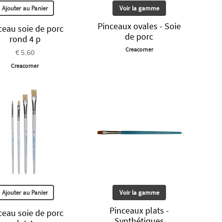
Ajouter au Panier
Voir la gamme
Pinceaux ovales - Soie
ceau soie de porc
de porc
rond 4 p
Creacorner
€ 5.60
Creacorner
Ajouter au Panier
Voir la gamme
Pinceaux plats -
ceau soie de porc
Synthétiques