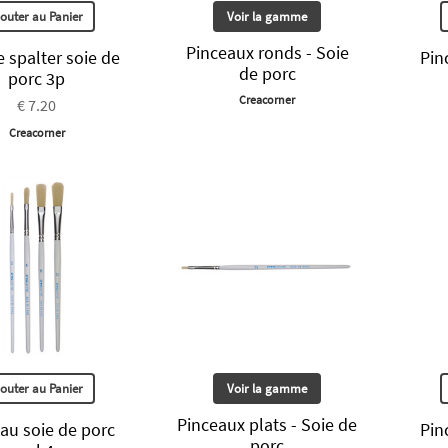
jouter au Panier
Voir la gamme
Pinceaux ronds - Soie
 spalter soie de
Pin
de porc
porc 3p
Creacorner
€ 7.20
Creacorner
jouter au Panier
Voir la gamme
Pinceaux plats - Soie de
au soie de porc
Pin
porc