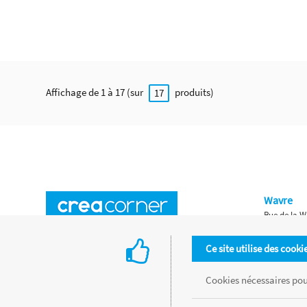
Affichage de 1 à 17 (sur
produits)
17
Wavre
Rue de la W
Horaires d'ouverture
Waterloo
Ce site utilise des cooki
Chaussée de
Accès aux magasins
Livraison
Cookies nécessaires pour
Retours d'articles