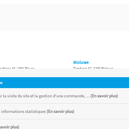
Woluwe
astinne 15, 1301 Wavre
Tomberg 52, 1200 Woluwe
Namur
es
 Bruxelles 315, 1410 Waterloo
Ch. de Marche 382, 5100 Namur
 la visite du site et la gestion d'une commande, ...
(En savoir plus)
 informations statistiques
(En savoir plus)
savoir plus)