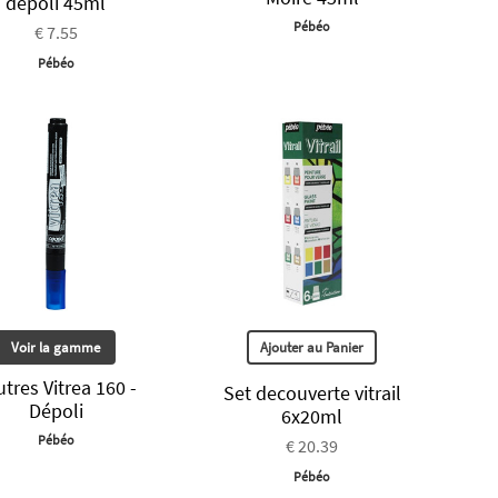
dépoli 45ml
Pébéo
€ 7.55
Pébéo
Voir la gamme
Ajouter au Panier
tres Vitrea 160 -
Set decouverte vitrail
Dépoli
6x20ml
Pébéo
€ 20.39
Pébéo