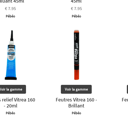
iluant 45ml
45ml
€ 7.95
€ 7.95
Pébéo
Pébéo
Voir la gamme
Voir la gamme
 relief Vitrea 160
Feutres Vitrea 160 -
Feu
- 20ml
Brillant
Pébéo
Pébéo