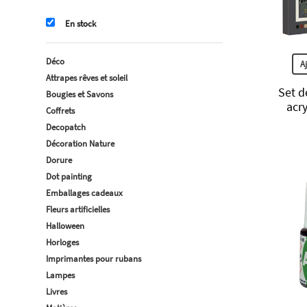
En stock
Déco
A
Attrapes rêves et soleil
Set d
Bougies et Savons
acry
Coffrets
Decopatch
Décoration Nature
Dorure
Dot painting
Emballages cadeaux
Fleurs artificielles
Halloween
Horloges
Imprimantes pour rubans
Lampes
Livres