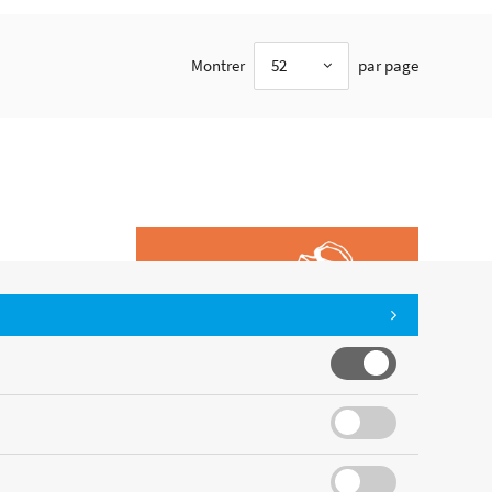
Montrer
52
par page