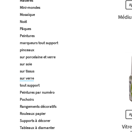
Matières
A
Mini-mondes
Mosaïque
Médium
Noël
Pâques
Peintures
marqueurs tout support
pinceaux
sur porcelaine et verre
sur soie
sur tissus
sur verre
tout support
Peintures par numéro
Pochoirs
Rangements décoratifs
Rouleaux papier
A
Supports à décorer
Vitr
Tableaux à diamanter