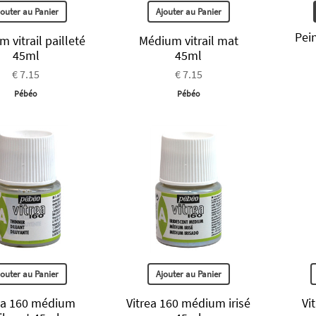
jouter au Panier
Ajouter au Panier
Pein
 vitrail pailleté
Médium vitrail mat
45ml
45ml
€ 7.15
€ 7.15
Pébéo
Pébéo
jouter au Panier
Ajouter au Panier
ea 160 médium
Vitrea 160 médium irisé
Vi