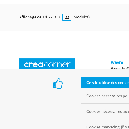
Affichage de 1 à 22 (sur
produits)
22
Wavre
Rue de la W
Horaires d'ouverture
Waterloo
Ce site utilise des cooki
Chaussée de
Accès aux magasins
Livraison
Cookies nécessaires pour
Retours d'articles
Une histoire de famille
Cookies nécessaires aux
Remises spéciales
Gestion des cookies
Cookies marketing
(En 