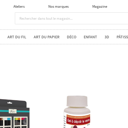
Ateliers
Nos marques
Magazine
ART DU FIL
ART DU PAPIER
DÉCO
ENFANT
3D
PÂTISS