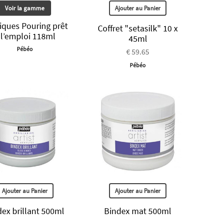
Voir la gamme
Ajouter au Panier
liques Pouring prêt
Coffret "setasilk" 10 x
 l’emploi 118ml
45ml
Pébéo
€ 59.65
Pébéo
Ajouter au Panier
Ajouter au Panier
ex brillant 500ml
Bindex mat 500ml