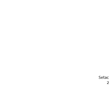
Setac
2