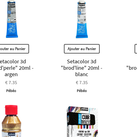
jouter au Panier
Ajouter au Panier
etacolor 3d
Setacolor 3d
d'perle" 20ml -
"brod'line" 20ml -
"bro
argen
blanc
€ 7.35
€ 7.35
Pébéo
Pébéo