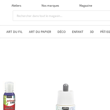
Ateliers
Nos marques
Magazine
ART DU FIL
ART DU PAPIER
DÉCO
ENFANT
3D
PÂTISS