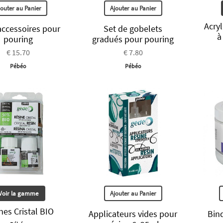
jouter au Panier
Ajouter au Panier
Acry
accessoires pour
Set de gobelets
à
pouring
gradués pour pouring
€ 15.70
€ 7.80
Pébéo
Pébéo
Voir la gamme
Ajouter au Panier
nes Cristal BIO
Applicateurs vides pour
Bind