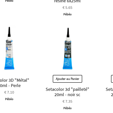
résine 6x25ml
Pébéo
€ 5.65
Pébéo
Ajouter au Panier
olor 3D "Métal"
0ml - Perle
Setacolor 3d "pailleté"
Set
€ 7.10
20ml - noir sc
2
Pébéo
€ 7.35
Pébéo