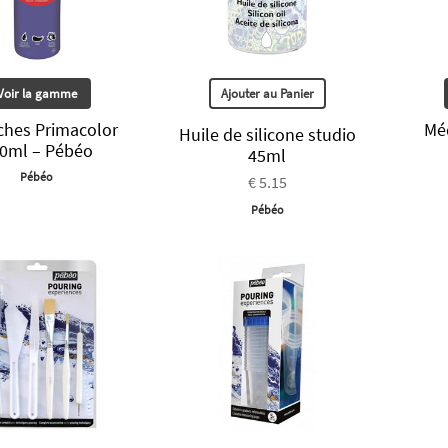
Voir la gamme
Ajouter au Panier
hes Primacolor
Mé
Huile de silicone studio
0ml – Pébéo
45ml
Pébéo
€ 5.15
Pébéo