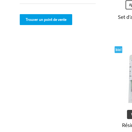
A
Set d’
Trouver un point de vente
bio!
Rési