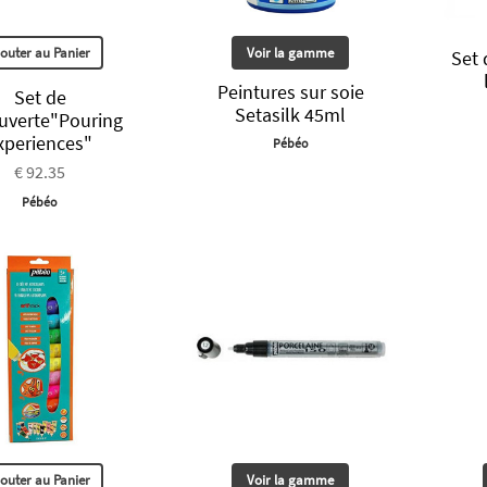
jouter au Panier
Voir la gamme
Set 
Peintures sur soie
Set de
Setasilk 45ml
uverte"Pouring
xperiences"
Pébéo
€ 92.35
Pébéo
jouter au Panier
Voir la gamme