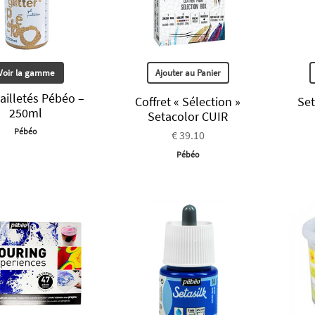
Voir la gamme
Ajouter au Panier
ailletés Pébéo –
Coffret « Sélection »
Set
250ml
Setacolor CUIR
Pébéo
€ 39.10
Pébéo