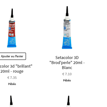
Ajouter au Panier
Setacolor 3D
"Brod'perle" 20ml -
color 3d "brillant"
Blanc
20ml - rouge
€ 7.10
€ 7.35
Pébéo
Pébéo