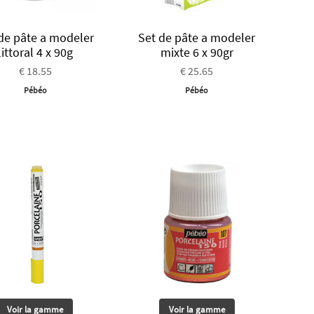
de pâte a modeler
Set de pâte a modeler
littoral 4 x 90g
mixte 6 x 90gr
€ 18.55
€ 25.65
Pébéo
Pébéo
Voir la gamme
Voir la gamme