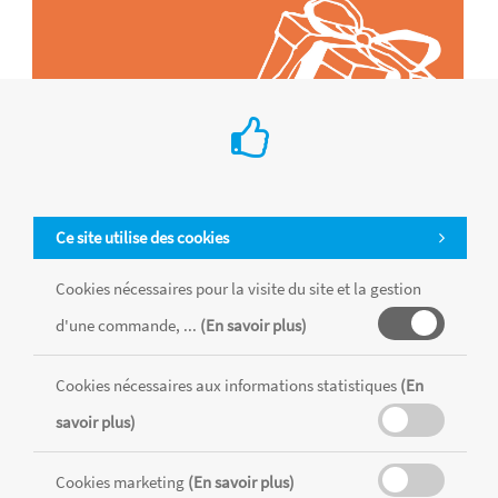
Ce site utilise des cookies
Cookies nécessaires pour la visite du site et la gestion
d'une commande, ...
(En savoir plus)
Tous les produits sont vendus dans la limite des stocks disponibles de
chaque magasin, toutes taxes comprises.
Cookies nécessaires aux informations statistiques
(En
savoir plus)
MENTIONS LÉGALES
CONDITIONS GÉNÉRALES
RÉALISÉ AVEC MERCATOR
Cookies marketing
(En savoir plus)