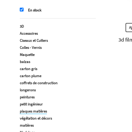
En stock
3D
A
Accessoires
3d fil
Ciseaux et Cutters
Colles - Vernis
Maquette
balzas
carton gris
carton plume
coffrets de construction
longerons
peintures
petit ingénieur
plaques matières
végétation et décors
matières