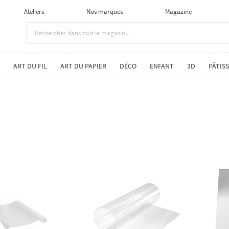
Ateliers
Nos marques
Magazine
ART DU FIL
ART DU PAPIER
DÉCO
ENFANT
3D
PÂTISS