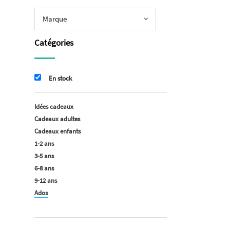
Marque
Catégories
En stock
Idées cadeaux
Cadeaux adultes
Cadeaux enfants
1-2 ans
3-5 ans
6-8 ans
9-12 ans
Ados